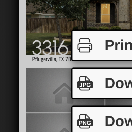
Prin
Dow
JPG
Dow
PNG