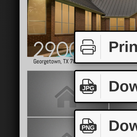
Prin
Dow
JPG
Dow
PNG